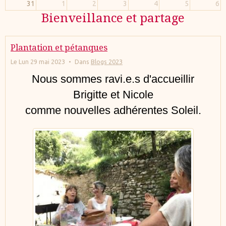
31
1
2
3
4
5
6
Bienveillance et partage
Plantation et pétanques
Le Lun 29 mai 2023
Dans
Blogs 2023
Nous sommes ravi.e.s d'accueillir
Brigitte et Nicole
comme nouvelles adhérentes Soleil.