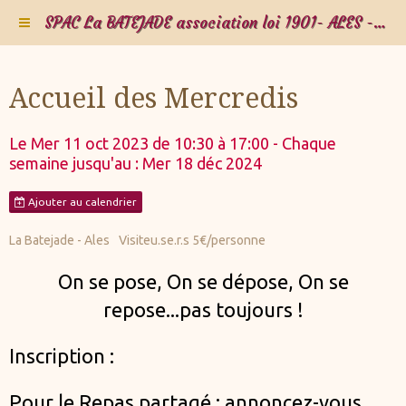
SPAC La BATEJADE association loi 1901- ALES - Gard - Occitanie - FRANCE
Accueil des Mercredis
Le Mer 11 oct 2023
de 10:30
à 17:00
- Chaque
semaine jusqu'au : Mer 18 déc 2024
Ajouter au calendrier
La Batejade - Ales
Visiteu.se.r.s 5€/personne
On se pose,
On se dépose,
On se
repose
...
pas toujours !
Inscription :
Pour le Repas partagé : annoncez-vous