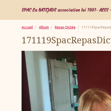
SPAC La BATEJADE association loi 1901- ALES 
Accueil
Album
Repas-Dictée
171119SpacRepasD
171119SpacRepasDict