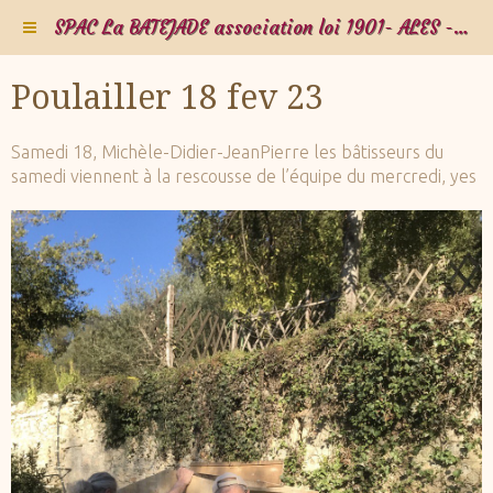
SPAC La BATEJADE association loi 1901- ALES - Gard - Occitanie - FRANCE
Poulailler 18 fev 23
Samedi 18, Michèle-Didier-JeanPierre les bâtisseurs du
samedi viennent à la rescousse de l’équipe du mercredi, yes