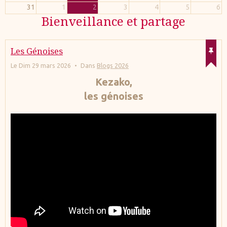
31
1
2
3
4
5
6
Bienveillance et partage
Les Génoises
Le Dim 29 mars 2026
Dans
Blogs 2026
Kezako,
les génoises