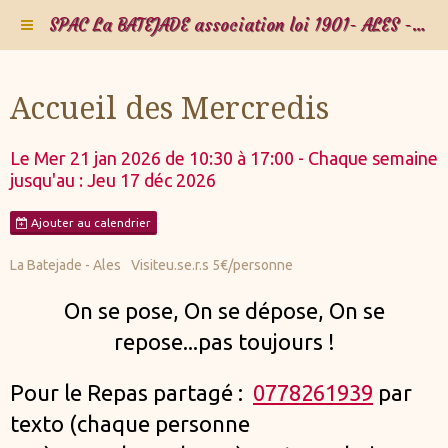
SPAC La BATEJADE association loi 1901- ALES - Gard - Occitanie - FRANCE
Accueil des Mercredis
Le Mer 21 jan 2026
de 10:30
à 17:00
- Chaque semaine
jusqu'au : Jeu 17 déc 2026
Ajouter au calendrier
La Batejade - Ales
Visiteu.se.r.s 5€/personne
On se pose,
On se dépose,
On se
repose
...
pas toujours !
Pour le Repas partagé :
0778261939
par
texto (chaque personne